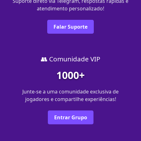
Suporte direto via Telegram, respostas rápidas e
atendimento personalizado!
Falar Suporte
👥 Comunidade VIP
1000+
Junte-se a uma comunidade exclusiva de
jogadores e compartilhe experiências!
Entrar Grupo