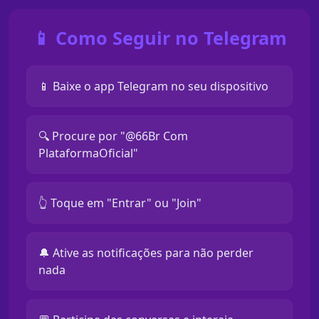
📱 Como Seguir no Telegram
📱 Baixe o app Telegram no seu dispositivo
🔍 Procure por "@66Br Com
PlataformaOficial"
👆 Toque em "Entrar" ou "Join"
🔔 Ative as notificações para não perder
nada