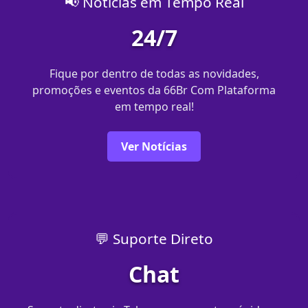
📢 Notícias em Tempo Real
24/7
Fique por dentro de todas as novidades,
promoções e eventos da 66Br Com Plataforma
em tempo real!
Ver Notícias
💬 Suporte Direto
Chat