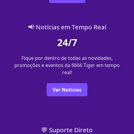
📢 Notícias em Tempo Real
24/7
Fique por dentro de todas as novidades,
promoções e eventos da 6666 Tiger em tempo
real!
Ver Notícias
💬 Suporte Direto