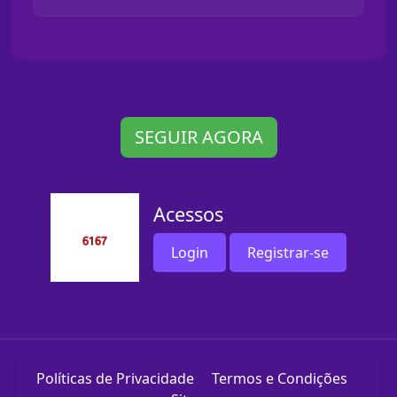
SEGUIR AGORA
Acessos
Login
Registrar-se
Políticas de Privacidade
Termos e Condições