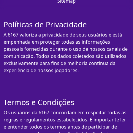
Sitemap
Políticas de Privacidade
A 6167 valoriza a privacidade de seus usuários e está
empenhada em proteger todas as informações
pessoais fornecidas durante o uso de nossos canais de
comunicação. Todos os dados coletados são utilizados
exclusivamente para fins de melhoria contínua da
experiência de nossos jogadores.
Termos e Condições
Os usuários da 6167 concordam em respeitar todas as
regras e regulamentos estabelecidos. É importante ler
e entender todos os termos antes de participar de