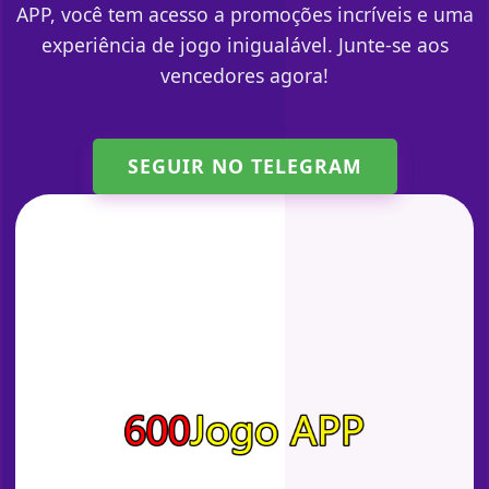
APP, você tem acesso a promoções incríveis e uma
experiência de jogo inigualável. Junte-se aos
vencedores agora!
SEGUIR NO TELEGRAM