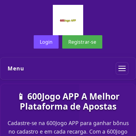
Login
Registrar-se
Menu
📱 600Jogo APP A Melhor
Plataforma de Apostas
Cadastre-se na 600Jogo APP para ganhar bônus
no cadastro e em cada recarga. Com a 600Jogo