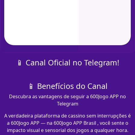
📱 Canal Oficial no Telegram!
📱 Benefícios do Canal
Descubra as vantagens de seguir a 600Jogo APP no
Telegram
A verdadeira plataforma de cassino sem interrupções é
a 600Jogo APP — na 600Jogo APP Brasil , você sente o
impacto visual e sensorial dos jogos a qualquer hora.