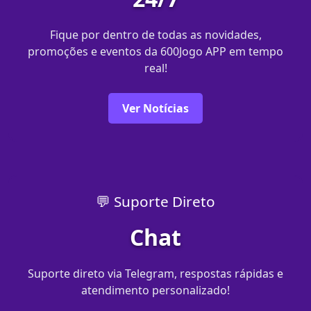
Fique por dentro de todas as novidades,
promoções e eventos da 600Jogo APP em tempo
real!
Ver Notícias
💬 Suporte Direto
Chat
Suporte direto via Telegram, respostas rápidas e
atendimento personalizado!