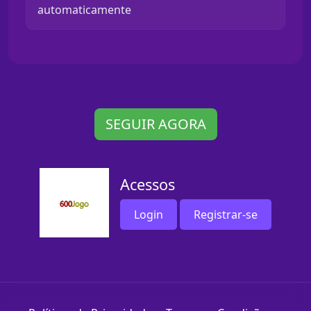
automaticamente
SEGUIR AGORA
Acessos
Login
Registrar-se