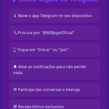
📱 Baixe o app Telegram no seu dispositivo
🔍 Procure por "@600JogoOficial"
👆 Toque em "Entrar" ou "Join"
🔔 Ative as notificações para não perder
nada
💬 Participe das conversas e interaja
🎁 Receba bônus exclusivos