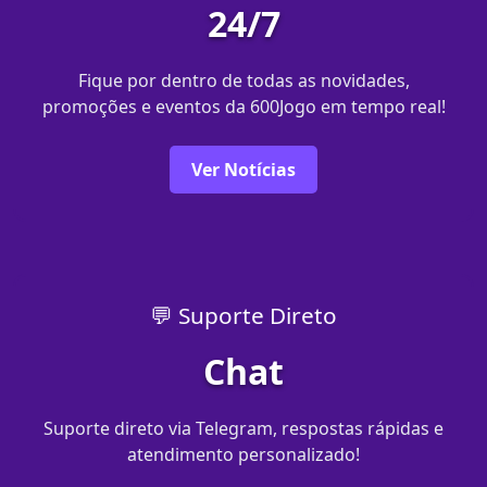
24/7
Fique por dentro de todas as novidades,
promoções e eventos da 600Jogo em tempo real!
Ver Notícias
💬 Suporte Direto
Chat
Suporte direto via Telegram, respostas rápidas e
atendimento personalizado!