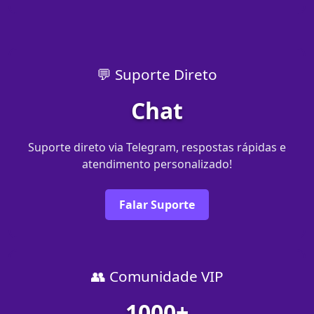
💬 Suporte Direto
Chat
Suporte direto via Telegram, respostas rápidas e
atendimento personalizado!
Falar Suporte
👥 Comunidade VIP
1000+