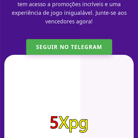
tem acesso a promoções incríveis e uma
experiência de jogo inigualável. Junte-se aos
vencedores agora!
SEGUIR NO TELEGRAM