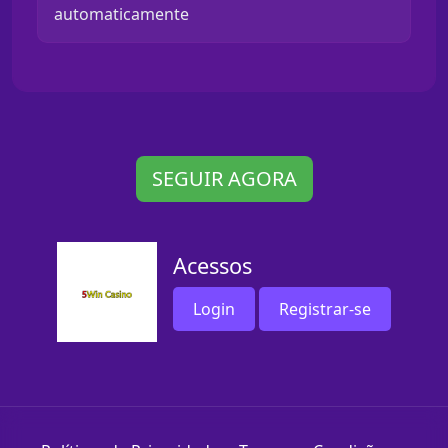
automaticamente
SEGUIR AGORA
Acessos
Login
Registrar-se