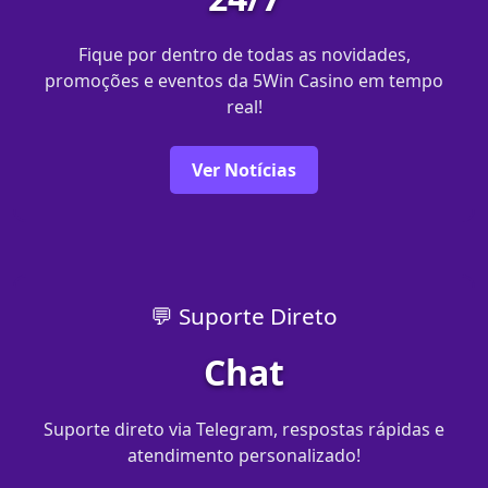
Fique por dentro de todas as novidades,
promoções e eventos da 5Win Casino em tempo
real!
Ver Notícias
💬 Suporte Direto
Chat
Suporte direto via Telegram, respostas rápidas e
atendimento personalizado!