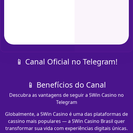
📱 Canal Oficial no Telegram!
📱 Benefícios do Canal
Descubra as vantagens de seguir a 5Win Casino no
Telegram
Globalmente, a 5Win Casino é uma das plataformas de
cassino mais populares — a 5Win Casino Brasil quer
transformar sua vida com experiências digitais únicas.