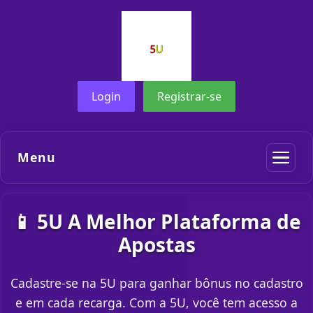
Login
Registrar-se
Menu
📱 5U A Melhor Plataforma de
Apostas
Cadastre-se na 5U para ganhar bônus no cadastro
e em cada recarga. Com a 5U, você tem acesso a