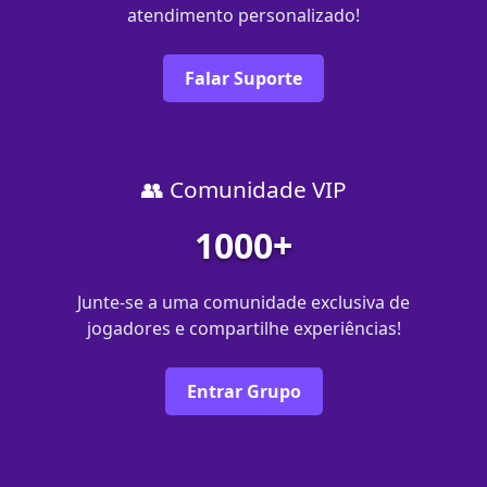
atendimento personalizado!
Falar Suporte
👥 Comunidade VIP
1000+
Junte-se a uma comunidade exclusiva de
jogadores e compartilhe experiências!
Entrar Grupo