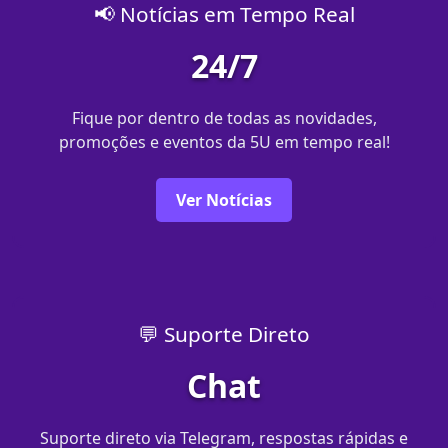
📢 Notícias em Tempo Real
24/7
Fique por dentro de todas as novidades,
promoções e eventos da 5U em tempo real!
Ver Notícias
💬 Suporte Direto
Chat
Suporte direto via Telegram, respostas rápidas e