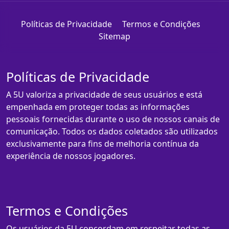
Políticas de Privacidade
Termos e Condições
Sitemap
Políticas de Privacidade
A 5U valoriza a privacidade de seus usuários e está
empenhada em proteger todas as informações
pessoais fornecidas durante o uso de nossos canais de
comunicação. Todos os dados coletados são utilizados
exclusivamente para fins de melhoria contínua da
experiência de nossos jogadores.
Termos e Condições
Os usuários da 5U concordam em respeitar todas as