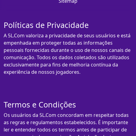
Sitemap
Políticas de Privacidade
A 5L.Com valoriza a privacidade de seus usuários e está
empenhada em proteger todas as informações
pessoais fornecidas durante o uso de nossos canais de
comunicação. Todos os dados coletados são utilizados
exclusivamente para fins de melhoria contínua da
experiência de nossos jogadores.
Termos e Condições
Os usuários da 5L.Com concordam em respeitar todas
as regras e regulamentos estabelecidos. É importante
ler e entender todos os termos antes de participar de