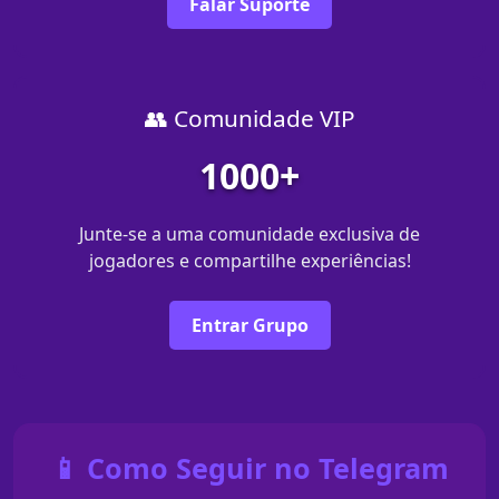
Falar Suporte
👥 Comunidade VIP
1000+
Junte-se a uma comunidade exclusiva de
jogadores e compartilhe experiências!
Entrar Grupo
📱 Como Seguir no Telegram