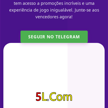
tem acesso a promoções incríveis e uma
experiência de jogo inigualável. Junte-se aos
vencedores agora!
SEGUIR NO TELEGRAM