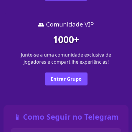
👥 Comunidade VIP
1000+
Junte-se a uma comunidade exclusiva de
jogadores e compartilhe experiências!
Entrar Grupo
📱 Como Seguir no Telegram