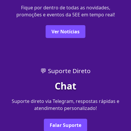
Fique por dentro de todas as novidades,
promoções e eventos da 5EE em tempo real!
Ver Notícias
💬 Suporte Direto
Chat
Suporte direto via Telegram, respostas rápidas e
atendimento personalizado!
Falar Suporte