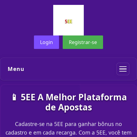
Login
Registrar-se
Menu
📱 5EE A Melhor Plataforma
de Apostas
Cadastre-se na 5EE para ganhar bônus no
cadastro e em cada recarga. Com a 5EE, você tem