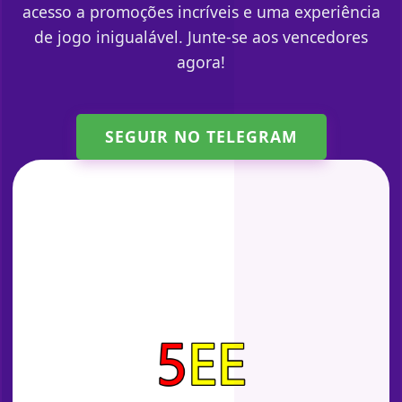
acesso a promoções incríveis e uma experiência
de jogo inigualável. Junte-se aos vencedores
agora!
SEGUIR NO TELEGRAM