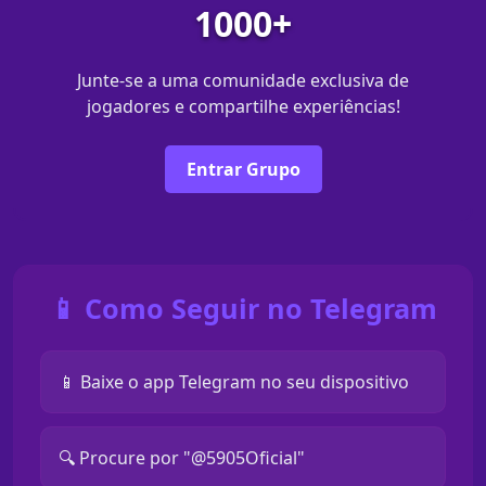
1000+
Junte-se a uma comunidade exclusiva de
jogadores e compartilhe experiências!
Entrar Grupo
📱 Como Seguir no Telegram
📱 Baixe o app Telegram no seu dispositivo
🔍 Procure por "@5905Oficial"