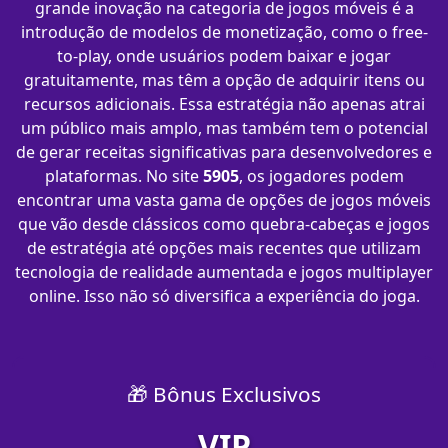
grande inovação na categoria de jogos móveis é a
introdução de modelos de monetização, como o free-
to-play, onde usuários podem baixar e jogar
gratuitamente, mas têm a opção de adquirir itens ou
recursos adicionais. Essa estratégia não apenas atrai
um público mais amplo, mas também tem o potencial
de gerar receitas significativas para desenvolvedores e
plataformas. No site
5905
, os jogadores podem
encontrar uma vasta gama de opções de jogos móveis
que vão desde clássicos como quebra-cabeças e jogos
de estratégia até opções mais recentes que utilizam
tecnologia de realidade aumentada e jogos multiplayer
online. Isso não só diversifica a experiência do joga.
🎁 Bônus Exclusivos
VIP