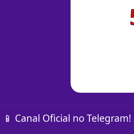
📱 Canal Oficial no Telegram!