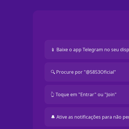
📱 Baixe o app Telegram no seu disp
🔍 Procure por "@5853Oficial"
👆 Toque em "Entrar" ou "Join"
🔔 Ative as notificações para não p