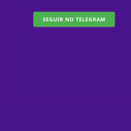
SEGUIR NO TELEGRAM