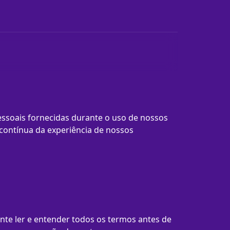
essoais fornecidas durante o uso de nossos
 contínua da experiência de nossos
nte ler e entender todos os termos antes de