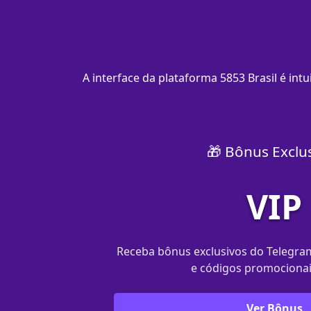
A interface da plataforma 5853 Brasil é intu
🎁 Bônus Exclu
VIP
Receba bônus exclusivos do Telegra
e códigos promocionai
Ver Bônus