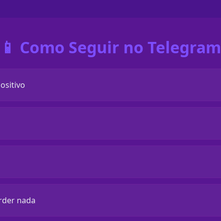
📱 Como Seguir no Telegram
ositivo
erder nada