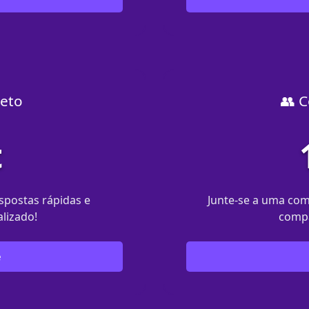
reto
👥 
t
espostas rápidas e
Junte-se a uma com
lizado!
compa
e