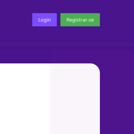
Login
Registrar-se