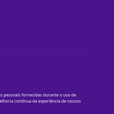
s pessoais fornecidas durante o uso de
elhoria contínua da experiência de nossos