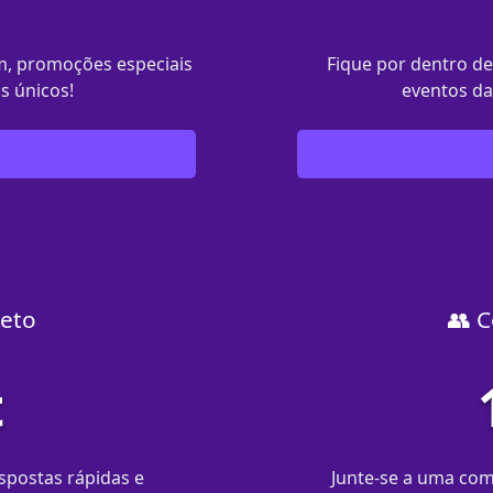
m, promoções especiais
Fique por dentro d
s únicos!
eventos da
reto
👥 
t
espostas rápidas e
Junte-se a uma com