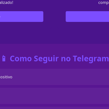
lizado!
compa
e
📱 Como Seguir no Telegram
ositivo