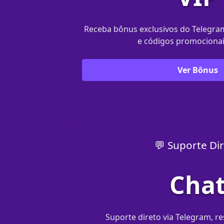
Receba bônus exclusivos do Telegra
e códigos promocionai
Ver Bônus
💬 Suporte Di
Cha
Suporte direto via Telegram, r