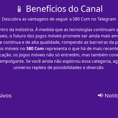
📱 Benefícios do Canal
Descubra as vantagens de seguir a 580 Com no Telegram
ro da indústria. À medida que as tecnologias continuam a
veis, o futuro dos jogos móveis promete ser ainda mais e
 contínua e de alta qualidade, rompendo as barreiras da p
gos móveis no
580 Com
representa o que há de mais recente
nicação, os jogos móveis não só entretêm, mas também con
 empolgante. Se você ainda não explorou essa categoria, a
universo repleto de possibilidades e diversão.
sivos
📢 Notí