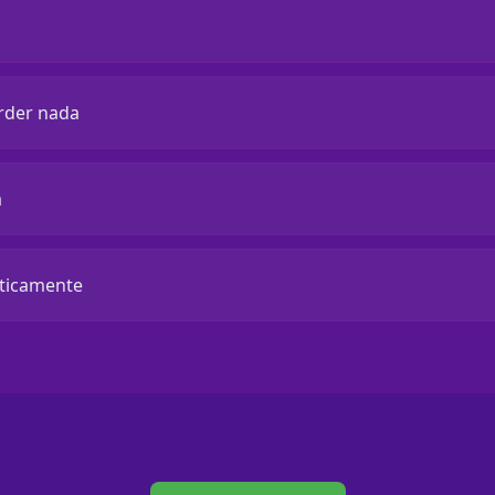
erder nada
a
aticamente