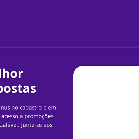
lhor
postas
ônus no cadastro e em
m acesso a promoções
ualável. Junte-se aos