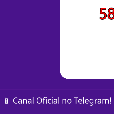
📱 Canal Oficial no Telegram!