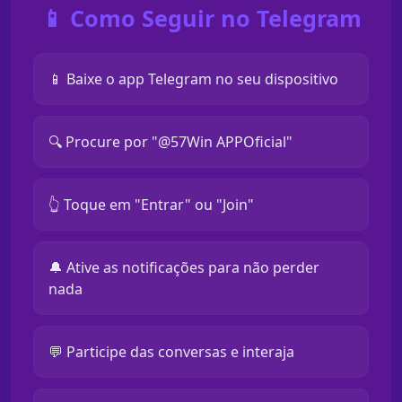
📱 Como Seguir no Telegram
📱 Baixe o app Telegram no seu dispositivo
🔍 Procure por "@57Win APPOficial"
👆 Toque em "Entrar" ou "Join"
🔔 Ative as notificações para não perder
nada
💬 Participe das conversas e interaja