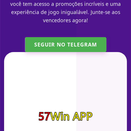
você tem acesso a promoções incríveis e uma
experiência de jogo inigualável. Junte-se aos
vencedores agora!
SEGUIR NO TELEGRAM