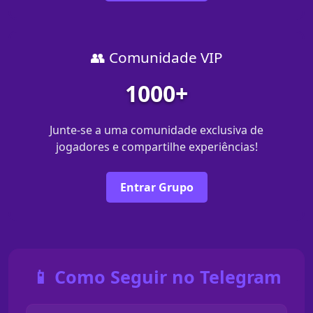
👥 Comunidade VIP
1000+
Junte-se a uma comunidade exclusiva de
jogadores e compartilhe experiências!
Entrar Grupo
📱 Como Seguir no Telegram