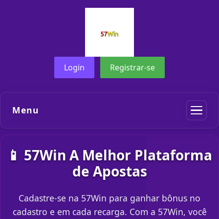
Login
Registrar-se
Menu
📱 57Win A Melhor Plataforma
de Apostas
Cadastre-se na 57Win para ganhar bônus no
cadastro e em cada recarga. Com a 57Win, você