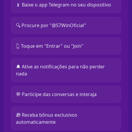
📱 Baixe o app Telegram no seu dispositivo
🔍 Procure por "@57WinOficial"
👆 Toque em "Entrar" ou "Join"
🔔 Ative as notificações para não perder
nada
💬 Participe das conversas e interaja
🎁 Receba bônus exclusivos
automaticamente