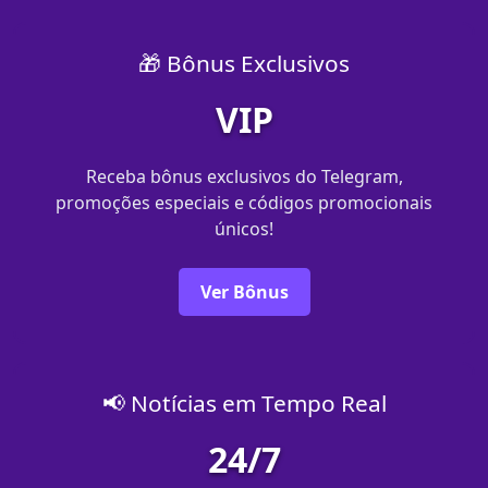
🎁 Bônus Exclusivos
VIP
Receba bônus exclusivos do Telegram,
promoções especiais e códigos promocionais
únicos!
Ver Bônus
📢 Notícias em Tempo Real
24/7