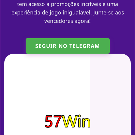
tem acesso a promoções incríveis e uma
experiência de jogo inigualável. Junte-se aos
vencedores agora!
SEGUIR NO TELEGRAM