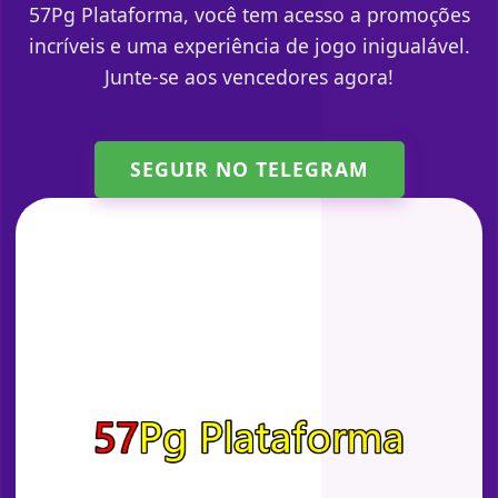
57Pg Plataforma, você tem acesso a promoções
incríveis e uma experiência de jogo inigualável.
Junte-se aos vencedores agora!
SEGUIR NO TELEGRAM