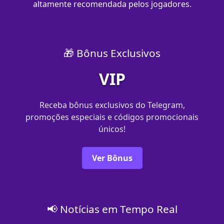
altamente recomendada pelos jogadores.
🎁 Bônus Exclusivos
VIP
Receba bônus exclusivos do Telegram,
promoções especiais e códigos promocionais
únicos!
Ver Bônus
📢 Notícias em Tempo Real