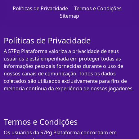
Políticas de Privacidade
Termos e Condições
Sitemap
Políticas de Privacidade
A 57Pg Plataforma valoriza a privacidade de seus
usuários e está empenhada em proteger todas as
informações pessoais fornecidas durante o uso de
nossos canais de comunicação. Todos os dados
coletados são utilizados exclusivamente para fins de
melhoria contínua da experiência de nossos jogadores.
Termos e Condições
Os usuários da 57Pg Plataforma concordam em