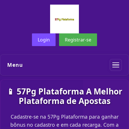
Login
Registrar-se
Menu
📱 57Pg Plataforma A Melhor
Plataforma de Apostas
Cadastre-se na 57Pg Plataforma para ganhar
bônus no cadastro e em cada recarga. Com a