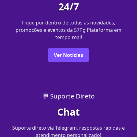
24/7
Fique por dentro de todas as novidades,
promoções e eventos da 57Pg Plataforma em
tempo real!
Ver Notícias
💬 Suporte Direto
Chat
Suporte direto via Telegram, respostas rápidas e
atendimento personalizado!