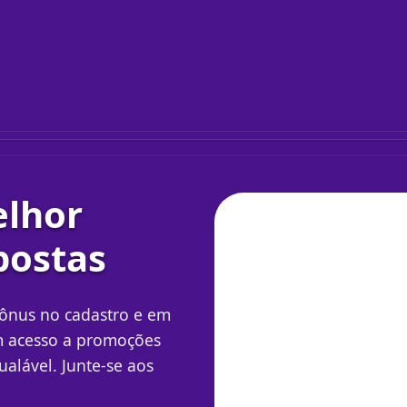
elhor
postas
ônus no cadastro e em
m acesso a promoções
ualável. Junte-se aos