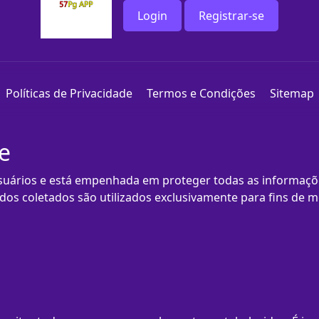
Login
Registrar-se
Políticas de Privacidade
Termos e Condições
Sitemap
de
usuários e está empenhada em proteger todas as informaçõ
os coletados são utilizados exclusivamente para fins de m