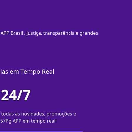
P Brasil , justiça, transparência e grandes
cias em Tempo Real
24/7
e todas as novidades, promoções e
 57Pg APP em tempo real!