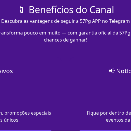
📱 Benefícios do Canal
Descubra as vantagens de seguir a 57Pg APP no Telegram
ansforma pouco em muito — com garantia oficial da 57Pg AP
chances de ganhar!
sivos
📢 Notí
m, promoções especiais
Fique por dentro d
s únicos!
eventos da