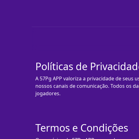
Políticas de Privacida
A 57Pg APP valoriza a privacidade de seus 
nossos canais de comunicação. Todos os dad
jogadores.
Termos e Condições