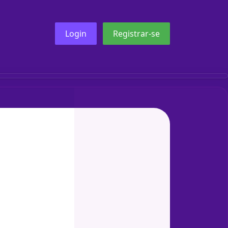
Login
Registrar-se