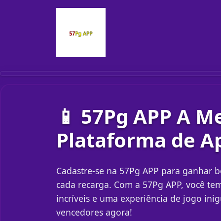
📱 57Pg APP A M
Plataforma de A
Cadastre-se na 57Pg APP para ganhar b
cada recarga. Com a 57Pg APP, você te
incríveis e uma experiência de jogo inig
vencedores agora!