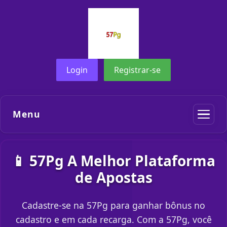
Login
Registrar-se
Menu
📱 57Pg A Melhor Plataforma
de Apostas
Cadastre-se na 57Pg para ganhar bônus no
cadastro e em cada recarga. Com a 57Pg, você