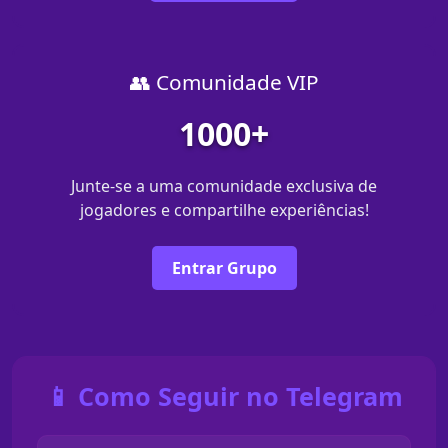
👥 Comunidade VIP
1000+
Junte-se a uma comunidade exclusiva de
jogadores e compartilhe experiências!
Entrar Grupo
📱 Como Seguir no Telegram