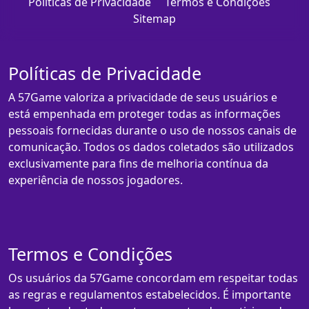
Políticas de Privacidade
Termos e Condições
Sitemap
Políticas de Privacidade
A 57Game valoriza a privacidade de seus usuários e
está empenhada em proteger todas as informações
pessoais fornecidas durante o uso de nossos canais de
comunicação. Todos os dados coletados são utilizados
exclusivamente para fins de melhoria contínua da
experiência de nossos jogadores.
Termos e Condições
Os usuários da 57Game concordam em respeitar todas
as regras e regulamentos estabelecidos. É importante