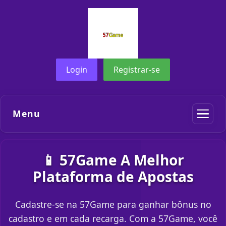
Login
Registrar-se
Menu
📱 57Game A Melhor
Plataforma de Apostas
Cadastre-se na 57Game para ganhar bônus no
cadastro e em cada recarga. Com a 57Game, você