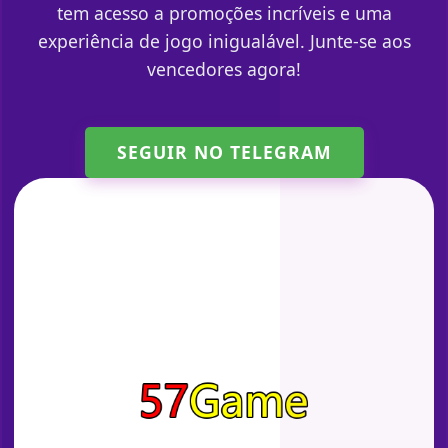
tem acesso a promoções incríveis e uma
experiência de jogo inigualável. Junte-se aos
vencedores agora!
SEGUIR NO TELEGRAM