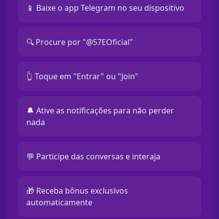
📱 Baixe o app Telegram no seu dispositivo
🔍 Procure por "@57EOficial"
👆 Toque em "Entrar" ou "Join"
🔔 Ative as notificações para não perder
nada
💬 Participe das conversas e interaja
🎁 Receba bônus exclusivos
automaticamente