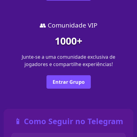
👥 Comunidade VIP
1000+
Junte-se a uma comunidade exclusiva de
jogadores e compartilhe experiências!
Entrar Grupo
📱 Como Seguir no Telegram