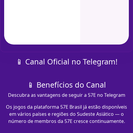
📱 Canal Oficial no Telegram!
📱 Benefícios do Canal
Descubra as vantagens de seguir a 57E no Telegram
Os jogos da plataforma 57E Brasil já estão disponíveis
em vários países e regiões do Sudeste Asiático — o
número de membros da 57E cresce continuamente.