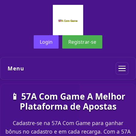
Login
Registrar-se
Menu
📱 57A Com Game A Melhor
Plataforma de Apostas
Cadastre-se na 57A Com Game para ganhar
bônus no cadastro e em cada recarga. Com a 57A