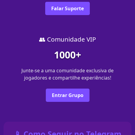
Falar Suporte
👥 Comunidade VIP
1000+
Junte-se a uma comunidade exclusiva de
jogadores e compartilhe experiências!
Entrar Grupo
📱 Como Seguir no Telegram