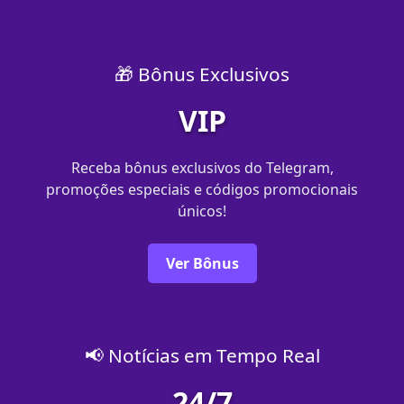
🎁 Bônus Exclusivos
VIP
Receba bônus exclusivos do Telegram,
promoções especiais e códigos promocionais
únicos!
Ver Bônus
📢 Notícias em Tempo Real
24/7