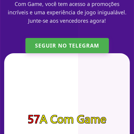
Com Game, você tem acesso a promoções
incríveis e uma experiência de jogo inigualável.
Junte-se aos vencedores agora!
SEGUIR NO TELEGRAM