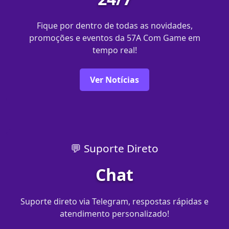
Fique por dentro de todas as novidades,
promoções e eventos da 57A Com Game em
tempo real!
Ver Notícias
💬 Suporte Direto
Chat
Suporte direto via Telegram, respostas rápidas e
atendimento personalizado!