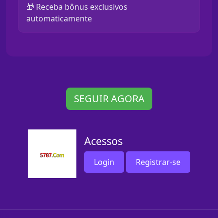
🎁 Receba bônus exclusivos
automaticamente
SEGUIR AGORA
Acessos
Login
Registrar-se