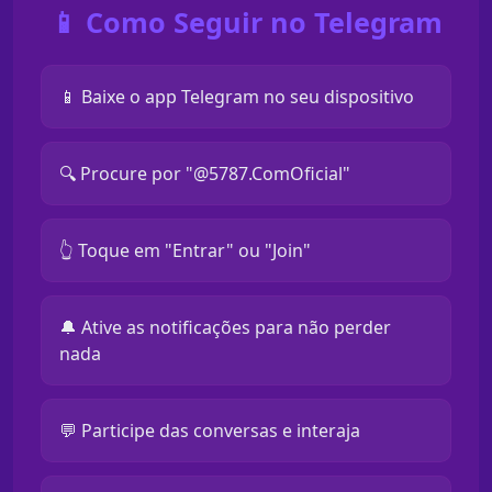
📱 Como Seguir no Telegram
📱 Baixe o app Telegram no seu dispositivo
🔍 Procure por "@5787.ComOficial"
👆 Toque em "Entrar" ou "Join"
🔔 Ative as notificações para não perder
nada
💬 Participe das conversas e interaja