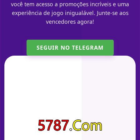
você tem acesso a promoções incríveis e uma
experiência de jogo inigualável. Junte-se aos
vencedores agora!
SEGUIR NO TELEGRAM