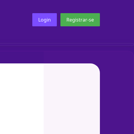
Login
Registrar-se