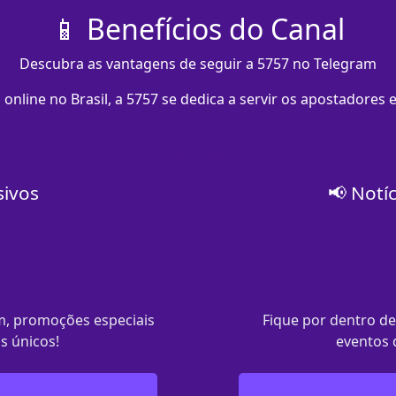
📱 Benefícios do Canal
Descubra as vantagens de seguir a 5757 no Telegram
 online no Brasil, a 5757 se dedica a servir os apostadores
sivos
📢 Notí
m, promoções especiais
Fique por dentro d
s únicos!
eventos 