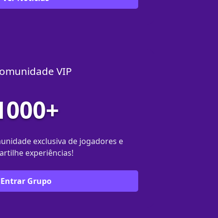
Comunidade VIP
1000+
unidade exclusiva de jogadores e
rtilhe experiências!
Entrar Grupo