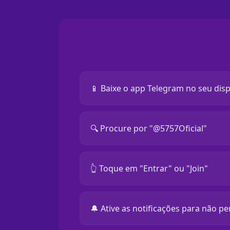
📱 Baixe o app Telegram no seu disp
🔍 Procure por "@5757Oficial"
👆 Toque em "Entrar" ou "Join"
🔔 Ative as notificações para não p