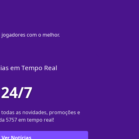
 e jogadores com o melhor.
cias em Tempo Real
24/7
e todas as novidades, promoções e
da 5757 em tempo real!
Ver Notícias