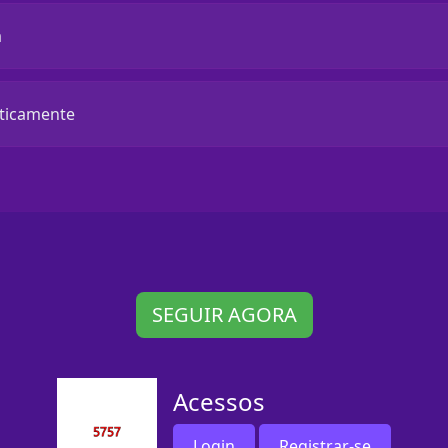
a
aticamente
SEGUIR AGORA
Acessos
Login
Registrar-se