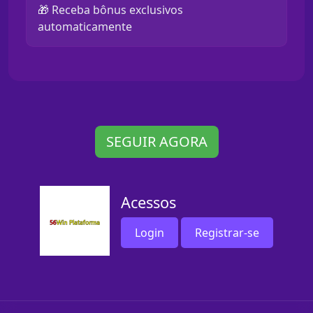
🎁 Receba bônus exclusivos
automaticamente
SEGUIR AGORA
Acessos
Login
Registrar-se