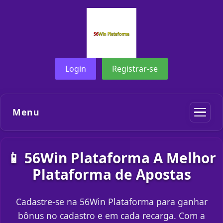
Login
Registrar-se
Menu
📱 56Win Plataforma A Melhor
Plataforma de Apostas
Cadastre-se na 56Win Plataforma para ganhar
bônus no cadastro e em cada recarga. Com a