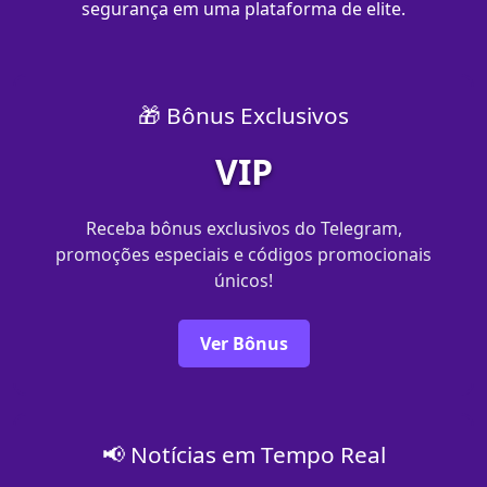
segurança em uma plataforma de elite.
🎁 Bônus Exclusivos
VIP
Receba bônus exclusivos do Telegram,
promoções especiais e códigos promocionais
únicos!
Ver Bônus
📢 Notícias em Tempo Real