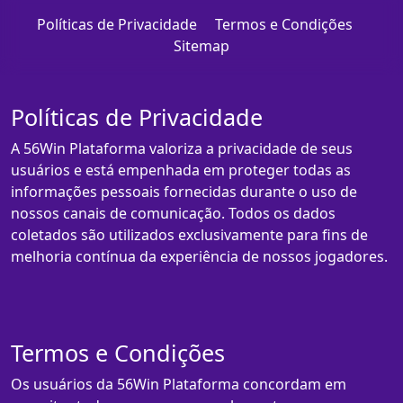
Políticas de Privacidade
Termos e Condições
Sitemap
Políticas de Privacidade
A 56Win Plataforma valoriza a privacidade de seus
usuários e está empenhada em proteger todas as
informações pessoais fornecidas durante o uso de
nossos canais de comunicação. Todos os dados
coletados são utilizados exclusivamente para fins de
melhoria contínua da experiência de nossos jogadores.
Termos e Condições
Os usuários da 56Win Plataforma concordam em