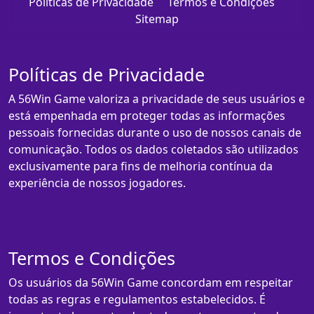
Políticas de Privacidade
Termos e Condições
Sitemap
Políticas de Privacidade
A 56Win Game valoriza a privacidade de seus usuários e
está empenhada em proteger todas as informações
pessoais fornecidas durante o uso de nossos canais de
comunicação. Todos os dados coletados são utilizados
exclusivamente para fins de melhoria contínua da
experiência de nossos jogadores.
Termos e Condições
Os usuários da 56Win Game concordam em respeitar
todas as regras e regulamentos estabelecidos. É