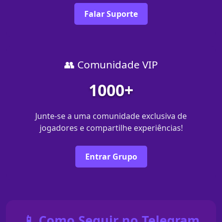
Falar Suporte
👥 Comunidade VIP
1000+
Junte-se a uma comunidade exclusiva de
jogadores e compartilhe experiências!
Entrar Grupo
📱 Como Seguir no Telegram