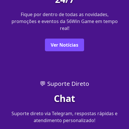
Fique por dentro de todas as novidades,
promoções e eventos da 56Win Game em tempo
real!
Ver Notícias
💬 Suporte Direto
Chat
Suporte direto via Telegram, respostas rápidas e
atendimento personalizado!