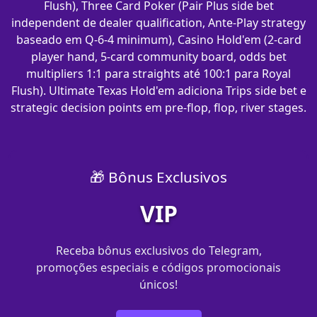
Flush), Three Card Poker (Pair Plus side bet
independent de dealer qualification, Ante-Play strategy
baseado em Q-6-4 minimum), Casino Hold'em (2-card
player hand, 5-card community board, odds bet
multipliers 1:1 para straights até 100:1 para Royal
Flush). Ultimate Texas Hold'em adiciona Trips side bet e
strategic decision points em pre-flop, flop, river stages.
🎁 Bônus Exclusivos
VIP
Receba bônus exclusivos do Telegram,
promoções especiais e códigos promocionais
únicos!