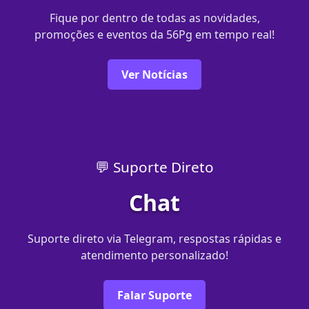
Fique por dentro de todas as novidades,
promoções e eventos da 56Pg em tempo real!
Ver Notícias
💬 Suporte Direto
Chat
Suporte direto via Telegram, respostas rápidas e
atendimento personalizado!
Falar Suporte