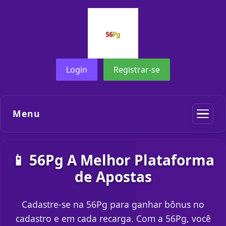
Login
Registrar-se
Menu
📱 56Pg A Melhor Plataforma
de Apostas
Cadastre-se na 56Pg para ganhar bônus no
cadastro e em cada recarga. Com a 56Pg, você