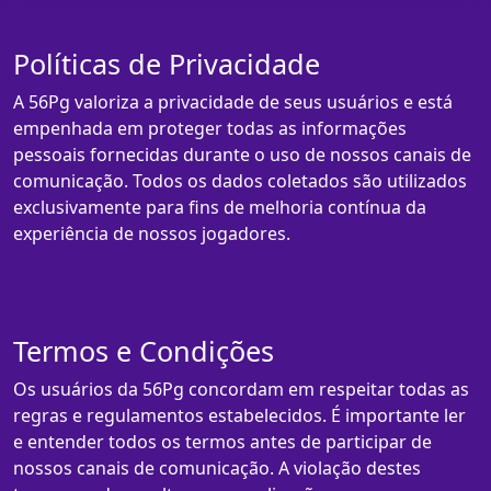
Políticas de Privacidade
A 56Pg valoriza a privacidade de seus usuários e está
empenhada em proteger todas as informações
pessoais fornecidas durante o uso de nossos canais de
comunicação. Todos os dados coletados são utilizados
exclusivamente para fins de melhoria contínua da
experiência de nossos jogadores.
Termos e Condições
Os usuários da 56Pg concordam em respeitar todas as
regras e regulamentos estabelecidos. É importante ler
e entender todos os termos antes de participar de
nossos canais de comunicação. A violação destes