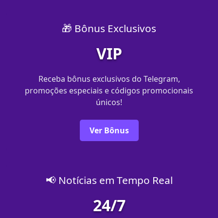
🎁 Bônus Exclusivos
VIP
Receba bônus exclusivos do Telegram,
promoções especiais e códigos promocionais
únicos!
Ver Bônus
📢 Notícias em Tempo Real
24/7