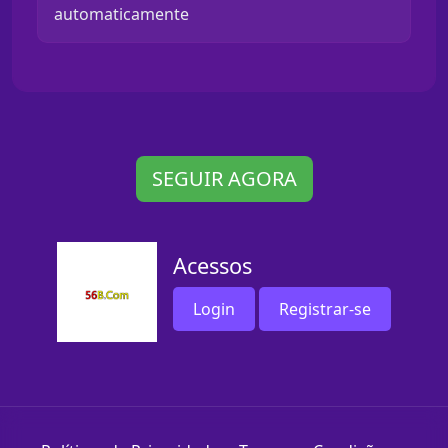
automaticamente
SEGUIR AGORA
Acessos
Login
Registrar-se