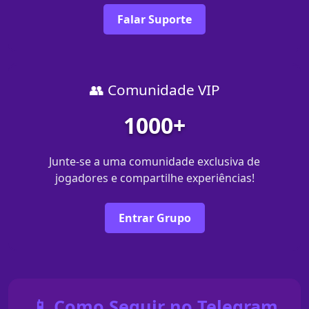
Falar Suporte
👥 Comunidade VIP
1000+
Junte-se a uma comunidade exclusiva de
jogadores e compartilhe experiências!
Entrar Grupo
📱 Como Seguir no Telegram