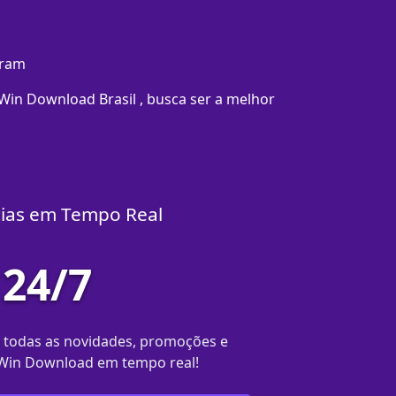
gram
Win Download Brasil , busca ser a melhor
cias em Tempo Real
24/7
e todas as novidades, promoções e
Win Download em tempo real!