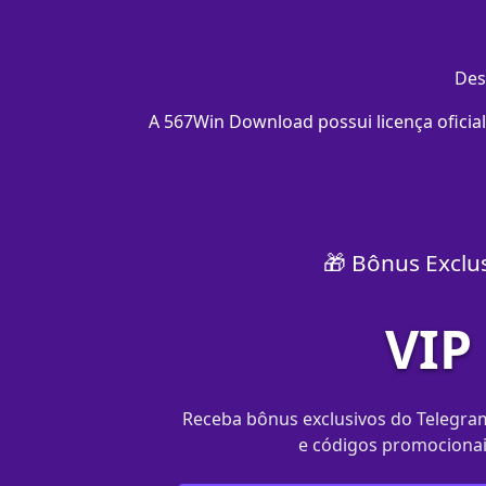
Des
A 567Win Download possui licença oficia
🎁 Bônus Exclu
VIP
Receba bônus exclusivos do Telegra
e códigos promocionai