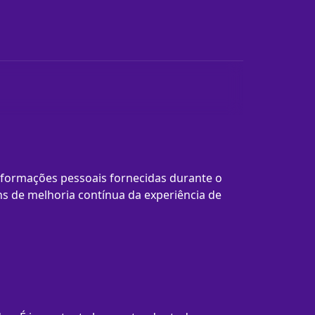
nformações pessoais fornecidas durante o
ns de melhoria contínua da experiência de