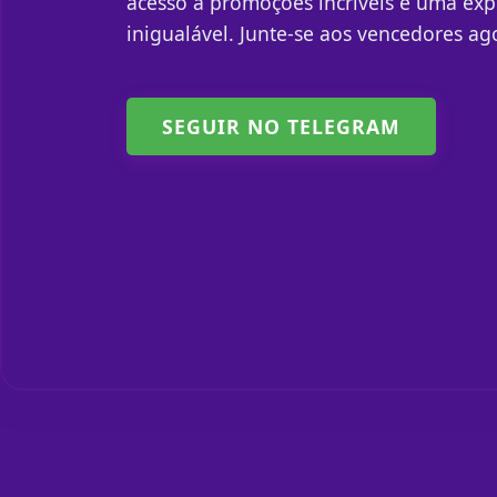
acesso a promoções incríveis e uma exp
inigualável. Junte-se aos vencedores ag
SEGUIR NO TELEGRAM