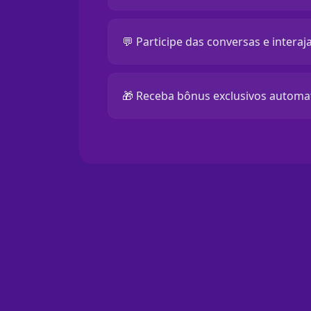
💬 Participe das conversas e interaj
🎁 Receba bônus exclusivos autom