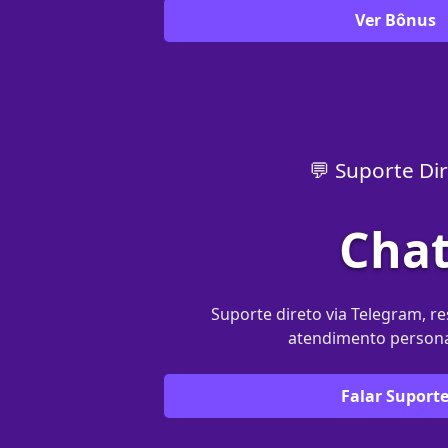
Ver Bônus
💬 Suporte Di
Cha
Suporte direto via Telegram, r
atendimento persona
Falar Suport