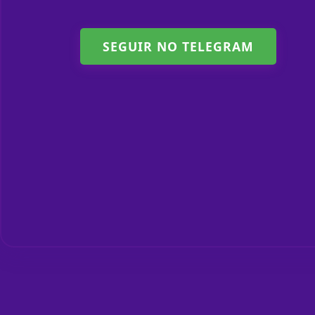
SEGUIR NO TELEGRAM