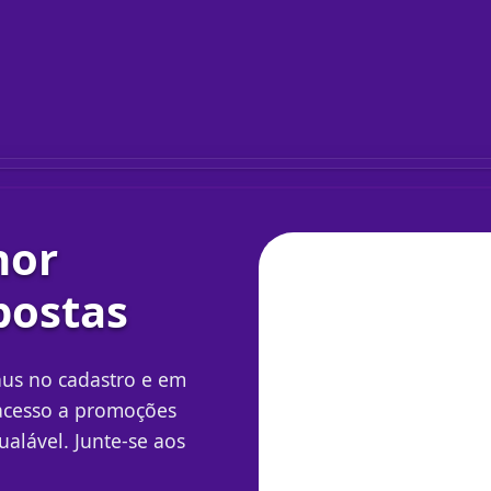
hor
postas
us no cadastro e em
acesso a promoções
ualável. Junte-se aos