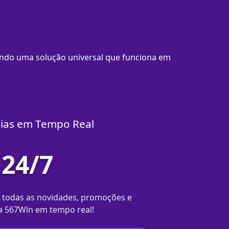
ando uma solução universal que funciona em
cias em Tempo Real
24/7
e todas as novidades, promoções e
a 567Win em tempo real!