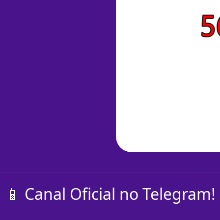
📱 Canal Oficial no Telegram!