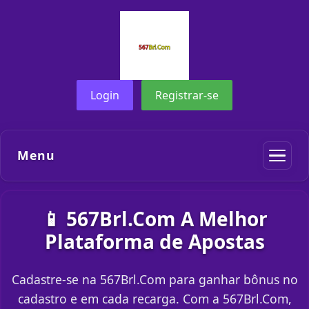
Login
Registrar-se
Menu
📱 567Brl.Com A Melhor
Plataforma de Apostas
Cadastre-se na 567Brl.Com para ganhar bônus no
cadastro e em cada recarga. Com a 567Brl.Com,