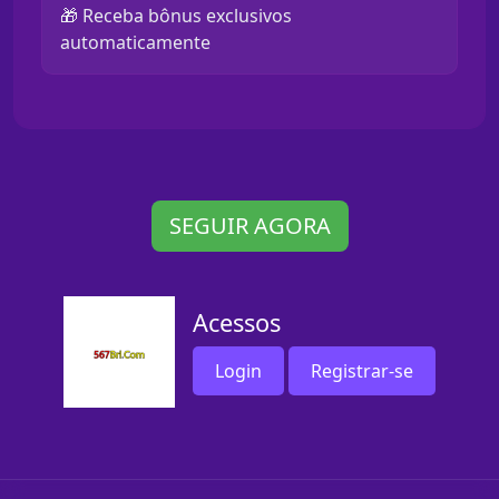
🎁 Receba bônus exclusivos
automaticamente
SEGUIR AGORA
Acessos
Login
Registrar-se