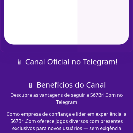
📱 Canal Oficial no Telegram!
📱 Benefícios do Canal
Descubra as vantagens de seguir a 567Brl.Com no
Telegram
Como empresa de confiança e líder em experiência, a
567Brl.Com oferece jogos diversos com presentes
exclusivos para novos usuários — sem exigência