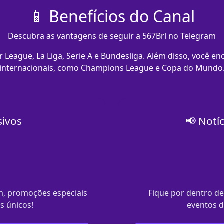
📱 Benefícios do Canal
Descubra as vantagens de seguir a 567Brl no Telegram
r League, La Liga, Serie A e Bundesliga. Além disso, você e
internacionais, como Champions League e Copa do Mundo
sivos
📢 Notí
m, promoções especiais
Fique por dentro d
s únicos!
eventos d