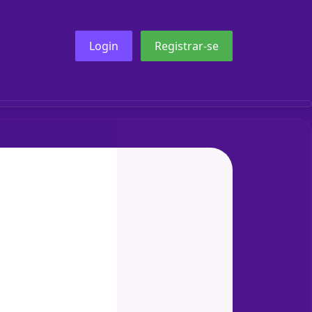
Login
Registrar-se