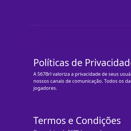
Políticas de Privacida
A 567Brl valoriza a privacidade de seus us
nossos canais de comunicação. Todos os dad
jogadores.
Termos e Condições