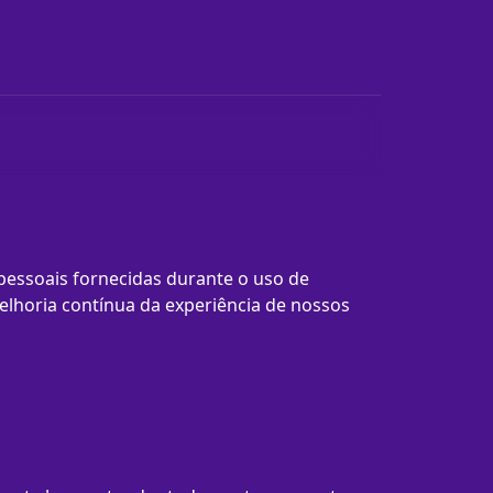
pessoais fornecidas durante o uso de
elhoria contínua da experiência de nossos