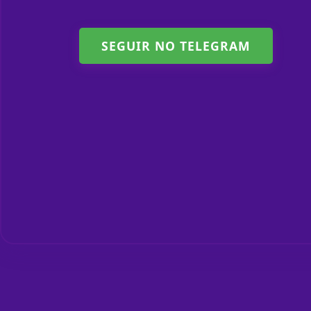
SEGUIR NO TELEGRAM