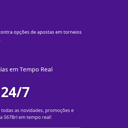
ncontra opções de apostas em torneios
.
cias em Tempo Real
24/7
e todas as novidades, promoções e
a 567Brl em tempo real!