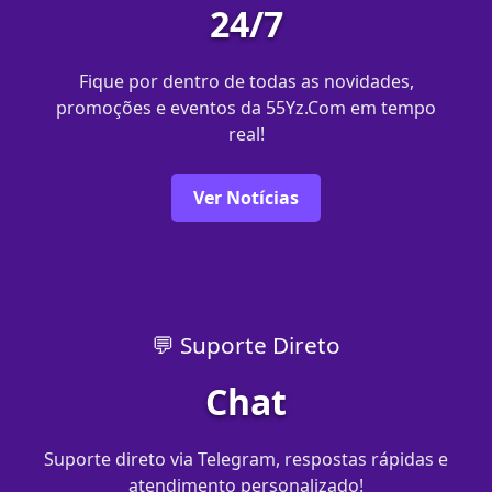
24/7
Fique por dentro de todas as novidades,
promoções e eventos da 55Yz.Com em tempo
real!
Ver Notícias
💬 Suporte Direto
Chat
Suporte direto via Telegram, respostas rápidas e
atendimento personalizado!