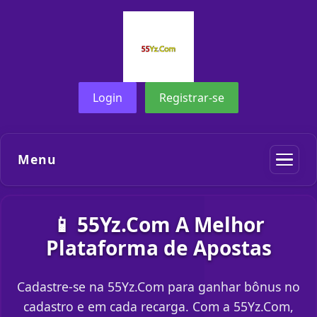
Login
Registrar-se
Menu
📱 55Yz.Com A Melhor
Plataforma de Apostas
Cadastre-se na 55Yz.Com para ganhar bônus no
cadastro e em cada recarga. Com a 55Yz.Com,