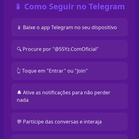
📱 Como Seguir no Telegram
📱 Baixe o app Telegram no seu dispositivo
🔍 Procure por "@55Yz.ComOficial"
👆 Toque em "Entrar" ou "Join"
🔔 Ative as notificações para não perder
nada
💬 Participe das conversas e interaja