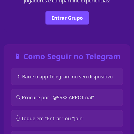
jogadores e compartilhe experiências!
Entrar Grupo
📱 Como Seguir no Telegram
📱 Baixe o app Telegram no seu dispositivo
🔍 Procure por "@55XX APPOficial"
👆 Toque em "Entrar" ou "Join"