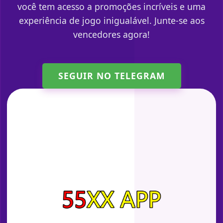
você tem acesso a promoções incríveis e uma
experiência de jogo inigualável. Junte-se aos
vencedores agora!
SEGUIR NO TELEGRAM