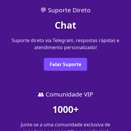
💬 Suporte Direto
Chat
Suporte direto via Telegram, respostas rápidas e
atendimento personalizado!
Falar Suporte
👥 Comunidade VIP
1000+
Junte-se a uma comunidade exclusiva de