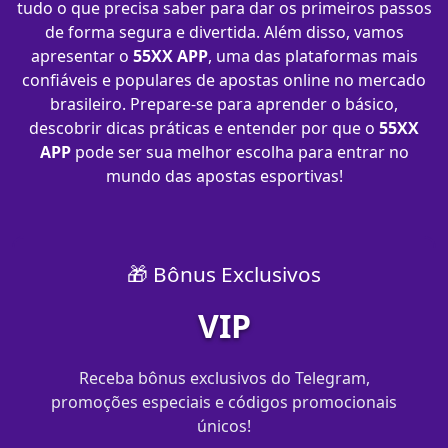
tudo o que precisa saber para dar os primeiros passos
de forma segura e divertida. Além disso, vamos
apresentar o
55XX APP
, uma das plataformas mais
confiáveis e populares de apostas online no mercado
brasileiro. Prepare-se para aprender o básico,
descobrir dicas práticas e entender por que o
55XX
APP
pode ser sua melhor escolha para entrar no
mundo das apostas esportivas!
🎁 Bônus Exclusivos
VIP
Receba bônus exclusivos do Telegram,
promoções especiais e códigos promocionais
únicos!