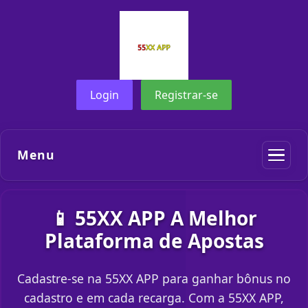
Login
Registrar-se
Menu
📱 55XX APP A Melhor
Plataforma de Apostas
Cadastre-se na 55XX APP para ganhar bônus no
cadastro e em cada recarga. Com a 55XX APP,