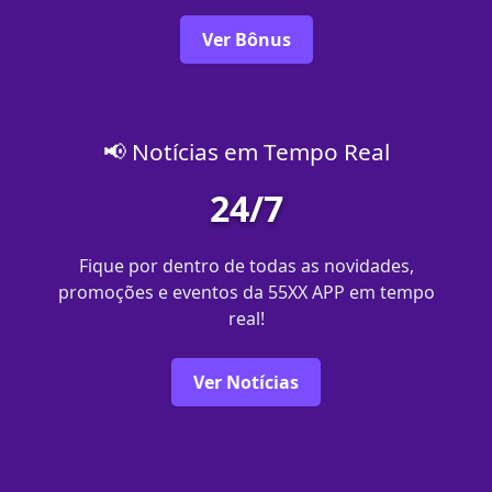
Ver Bônus
📢 Notícias em Tempo Real
24/7
Fique por dentro de todas as novidades,
promoções e eventos da 55XX APP em tempo
real!
Ver Notícias