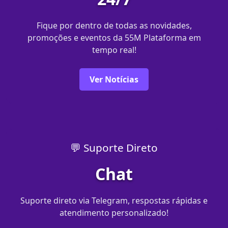
Fique por dentro de todas as novidades,
promoções e eventos da 55M Plataforma em
tempo real!
Ver Notícias
💬 Suporte Direto
Chat
Suporte direto via Telegram, respostas rápidas e
atendimento personalizado!