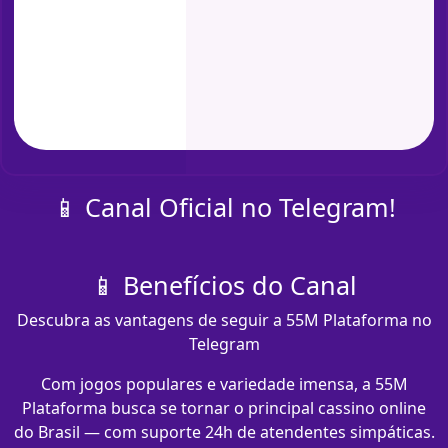
📱 Canal Oficial no Telegram!
📱 Benefícios do Canal
Descubra as vantagens de seguir a 55M Plataforma no
Telegram
Com jogos populares e variedade imensa, a 55M
Plataforma busca se tornar o principal cassino online
do Brasil — com suporte 24h de atendentes simpáticas.