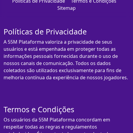
Políticas de Privacidade
Termos e Condições
Sitemap
Políticas de Privacidade
A 55M Plataforma valoriza a privacidade de seus
usuários e está empenhada em proteger todas as
informações pessoais fornecidas durante o uso de
nossos canais de comunicação. Todos os dados
coletados são utilizados exclusivamente para fins de
melhoria contínua da experiência de nossos jogadores.
Termos e Condições
Os usuários da 55M Plataforma concordam em
respeitar todas as regras e regulamentos