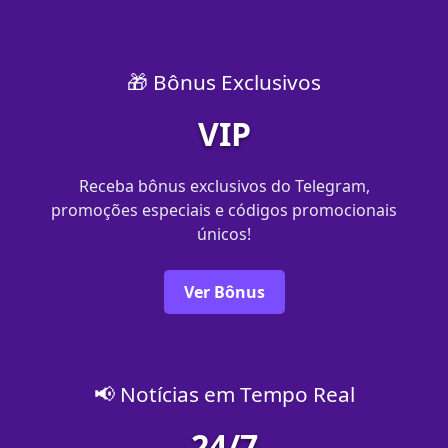
🎁 Bônus Exclusivos
VIP
Receba bônus exclusivos do Telegram,
promoções especiais e códigos promocionais
únicos!
Ver Bônus
📢 Notícias em Tempo Real
24/7