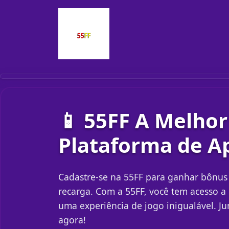
📱 55FF A Melhor
Plataforma de A
Cadastre-se na 55FF para ganhar bônus
recarga. Com a 55FF, você tem acesso a
uma experiência de jogo inigualável. J
agora!