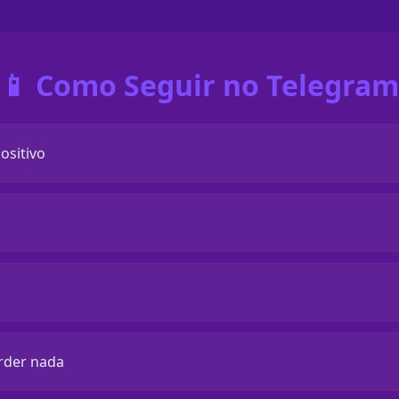
📱 Como Seguir no Telegram
ositivo
erder nada