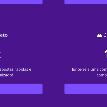
reto
👥 
t
espostas rápidas e
Junte-se a uma com
lizado!
compa
e