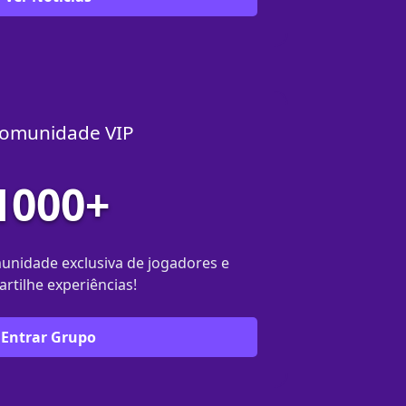
Comunidade VIP
1000+
unidade exclusiva de jogadores e
rtilhe experiências!
Entrar Grupo