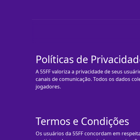
Políticas de Privacida
A 55FF valoriza a privacidade de seus usuá
canais de comunicação. Todos os dados cole
jogadores.
Termos e Condições
Os usuários da 55FF concordam em respeitar