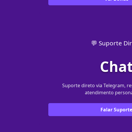
💬 Suporte Di
Cha
Suporte direto via Telegram, r
atendimento persona
Falar Suport