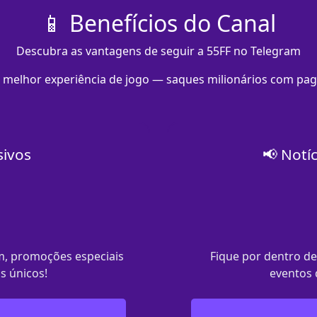
📱 Benefícios do Canal
Descubra as vantagens de seguir a 55FF no Telegram
a melhor experiência de jogo — saques milionários com pa
sivos
📢 Notí
m, promoções especiais
Fique por dentro d
s únicos!
eventos 