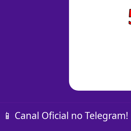
📱 Canal Oficial no Telegram!