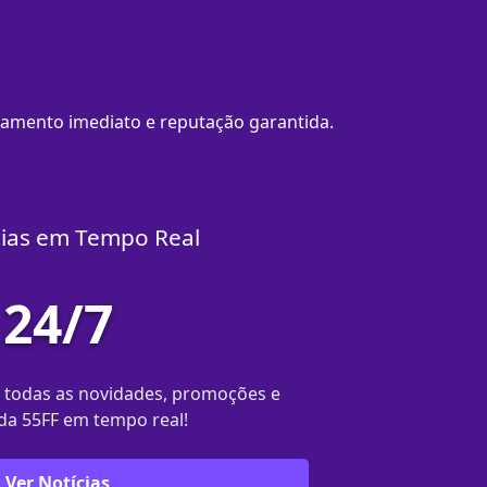
gamento imediato e reputação garantida.
cias em Tempo Real
24/7
e todas as novidades, promoções e
da 55FF em tempo real!
Ver Notícias