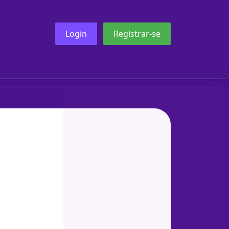
Login
Registrar-se