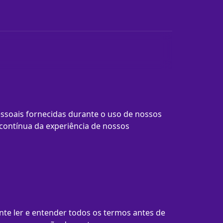
essoais fornecidas durante o uso de nossos
 contínua da experiência de nossos
nte ler e entender todos os termos antes de