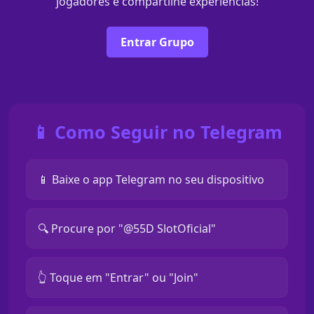
jogadores e compartilhe experiências!
Entrar Grupo
📱 Como Seguir no Telegram
📱 Baixe o app Telegram no seu dispositivo
🔍 Procure por "@55D SlotOficial"
👆 Toque em "Entrar" ou "Join"