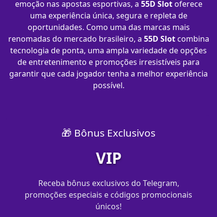
emoção nas apostas esportivas, a
55D Slot
oferece
uma experiência única, segura e repleta de
oportunidades. Como uma das marcas mais
renomadas do mercado brasileiro, a
55D Slot
combina
tecnologia de ponta, uma ampla variedade de opções
de entretenimento e promoções irresistíveis para
garantir que cada jogador tenha a melhor experiência
possível.
🎁 Bônus Exclusivos
VIP
Receba bônus exclusivos do Telegram,
promoções especiais e códigos promocionais
únicos!