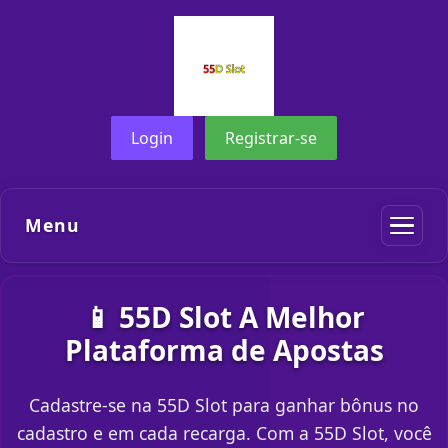
Login
Registrar-se
Menu
📱 55D Slot A Melhor
Plataforma de Apostas
Cadastre-se na 55D Slot para ganhar bônus no
cadastro e em cada recarga. Com a 55D Slot, você