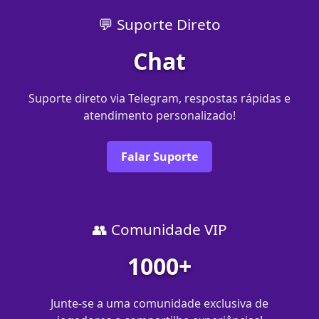
💬 Suporte Direto
Chat
Suporte direto via Telegram, respostas rápidas e
atendimento personalizado!
Falar Suporte
👥 Comunidade VIP
1000+
Junte-se a uma comunidade exclusiva de