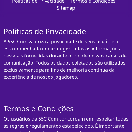
Políticas de Privacidade
Termos e Condições
Sitemap
Políticas de Privacidade
A 55C Com valoriza a privacidade de seus usuários e
está empenhada em proteger todas as informações
pessoais fornecidas durante o uso de nossos canais de
comunicação. Todos os dados coletados são utilizados
exclusivamente para fins de melhoria contínua da
experiência de nossos jogadores.
Termos e Condições
Os usuários da 55C Com concordam em respeitar todas
as regras e regulamentos estabelecidos. É importante