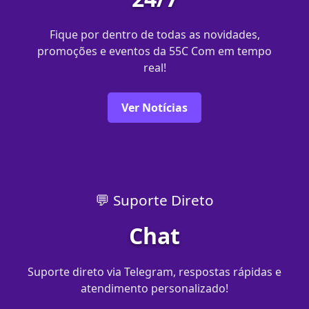
Fique por dentro de todas as novidades,
promoções e eventos da 55C Com em tempo
real!
Ver Notícias
💬 Suporte Direto
Chat
Suporte direto via Telegram, respostas rápidas e
atendimento personalizado!