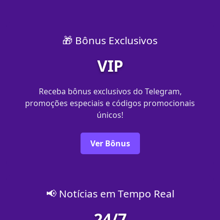
🎁 Bônus Exclusivos
VIP
Receba bônus exclusivos do Telegram,
promoções especiais e códigos promocionais
únicos!
Ver Bônus
📢 Notícias em Tempo Real
24/7