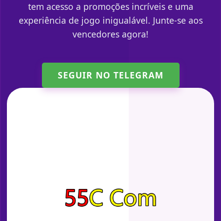
tem acesso a promoções incríveis e uma
experiência de jogo inigualável. Junte-se aos
vencedores agora!
SEGUIR NO TELEGRAM