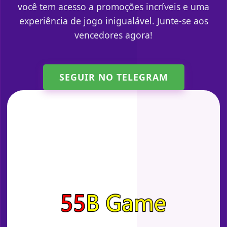
você tem acesso a promoções incríveis e uma
experiência de jogo inigualável. Junte-se aos
vencedores agora!
SEGUIR NO TELEGRAM