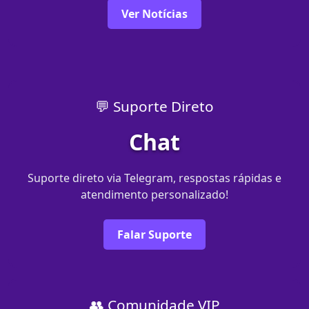
Ver Notícias
💬 Suporte Direto
Chat
Suporte direto via Telegram, respostas rápidas e
atendimento personalizado!
Falar Suporte
👥 Comunidade VIP