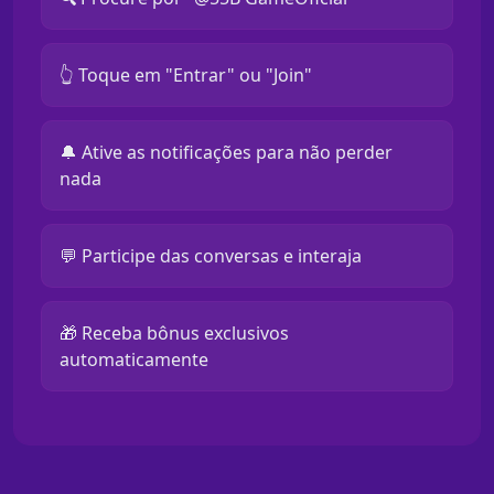
👆 Toque em "Entrar" ou "Join"
🔔 Ative as notificações para não perder
nada
💬 Participe das conversas e interaja
🎁 Receba bônus exclusivos
automaticamente