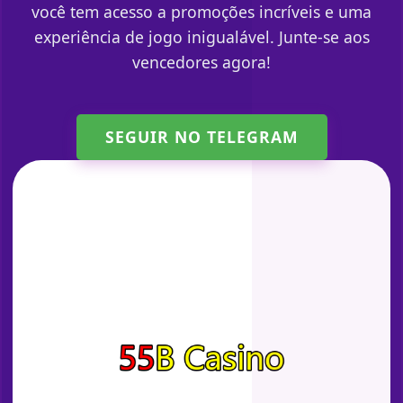
você tem acesso a promoções incríveis e uma
experiência de jogo inigualável. Junte-se aos
vencedores agora!
SEGUIR NO TELEGRAM