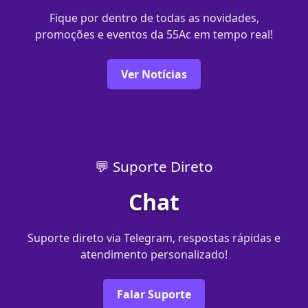
Fique por dentro de todas as novidades,
promoções e eventos da 55Ac em tempo real!
Ver Notícias
💬 Suporte Direto
Chat
Suporte direto via Telegram, respostas rápidas e
atendimento personalizado!
Falar Suporte