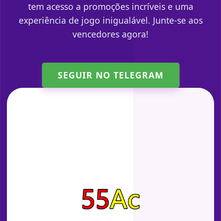
tem acesso a promoções incríveis e uma
experiência de jogo inigualável. Junte-se aos
vencedores agora!
SEGUIR NO TELEGRAM