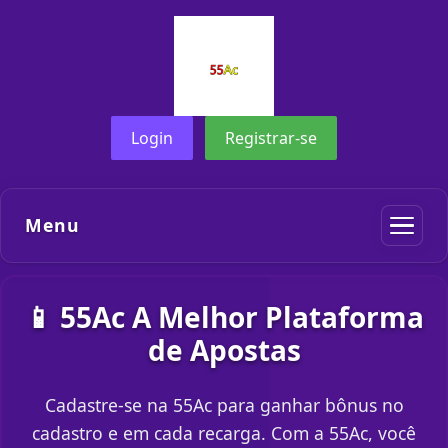
Login
Registrar-se
Menu
📱 55Ac A Melhor Plataforma
de Apostas
Cadastre-se na 55Ac para ganhar bônus no
cadastro e em cada recarga. Com a 55Ac, você