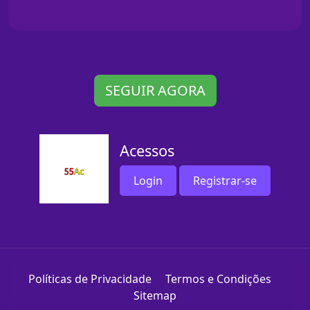
SEGUIR AGORA
Acessos
Login
Registrar-se
Políticas de Privacidade
Termos e Condições
Sitemap