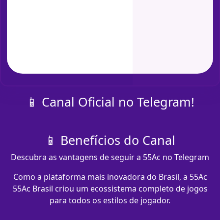
📱 Canal Oficial no Telegram!
📱 Benefícios do Canal
Descubra as vantagens de seguir a 55Ac no Telegram
Como a plataforma mais inovadora do Brasil, a 55Ac
55Ac Brasil criou um ecossistema completo de jogos
para todos os estilos de jogador.