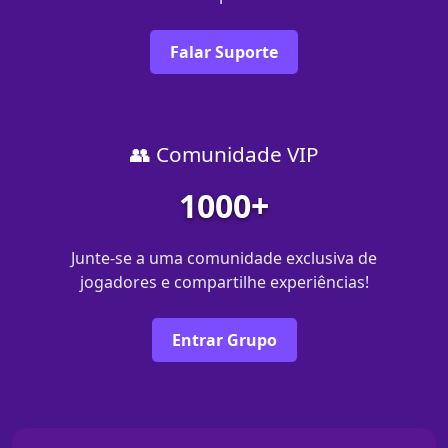
Falar Suporte
👥 Comunidade VIP
1000+
Junte-se a uma comunidade exclusiva de
jogadores e compartilhe experiências!
Entrar Grupo