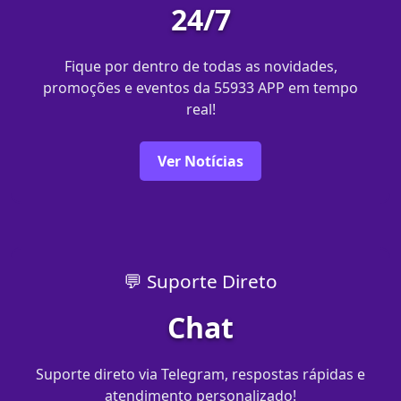
24/7
Fique por dentro de todas as novidades,
promoções e eventos da 55933 APP em tempo
real!
Ver Notícias
💬 Suporte Direto
Chat
Suporte direto via Telegram, respostas rápidas e
atendimento personalizado!