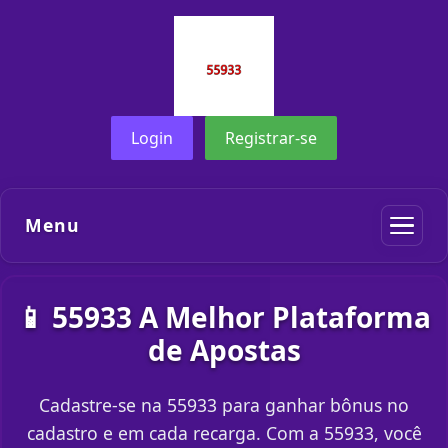
Login
Registrar-se
Menu
📱 55933 A Melhor Plataforma
de Apostas
Cadastre-se na 55933 para ganhar bônus no
cadastro e em cada recarga. Com a 55933, você