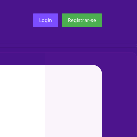
Login
Registrar-se