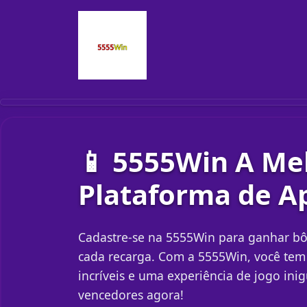
📱 5555Win A Me
Plataforma de A
Cadastre-se na 5555Win para ganhar bô
cada recarga. Com a 5555Win, você tem
incríveis e uma experiência de jogo inig
vencedores agora!