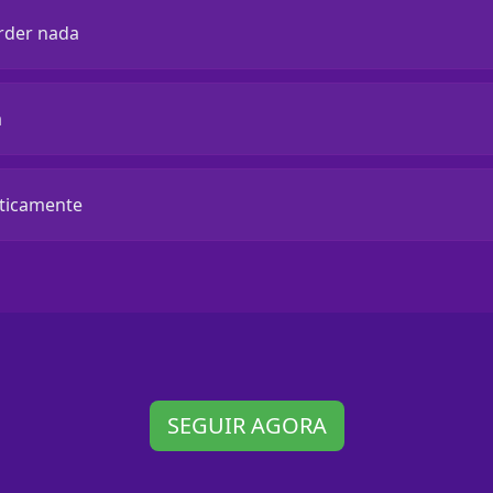
erder nada
a
aticamente
SEGUIR AGORA