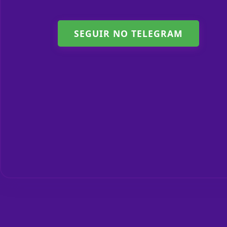
SEGUIR NO TELEGRAM