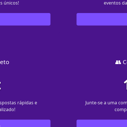
s únicos!
eventos da
reto
👥 
t
espostas rápidas e
Junte-se a uma com
lizado!
compa
e