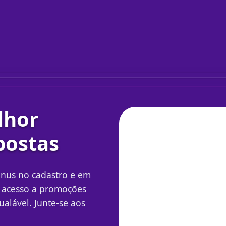
lhor
postas
nus no cadastro e em
 acesso a promoções
ualável. Junte-se aos