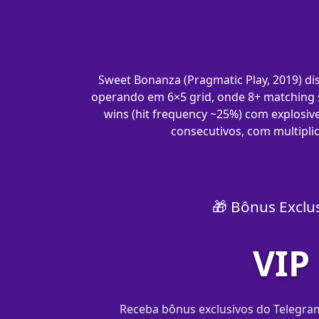
Sweet Bonanza (Pragmatic Play, 2019) dis
operando em 6×5 grid, onde 8+ matching s
wins (hit frequency ~25%) com explosiv
consecutivos, com multiplic
🎁 Bônus Exclu
VIP
Receba bônus exclusivos do Telegra