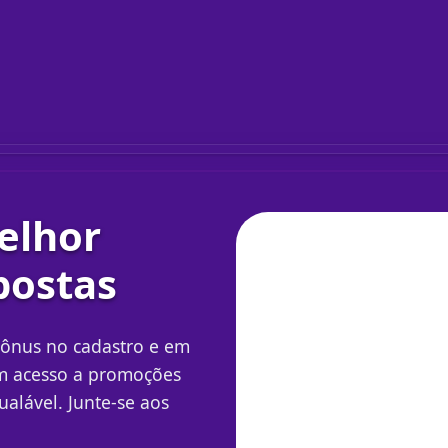
elhor
postas
bônus no cadastro e em
em acesso a promoções
ualável. Junte-se aos