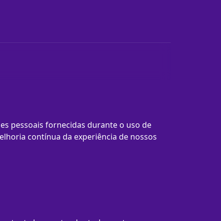
es pessoais fornecidas durante o uso de
elhoria contínua da experiência de nossos