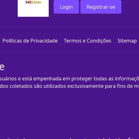
Login
Registrar-se
Políticas de Privacidade
Termos e Condições
Sitemap
de
usuários e está empenhada em proteger todas as informaçõ
os coletados são utilizados exclusivamente para fins de m