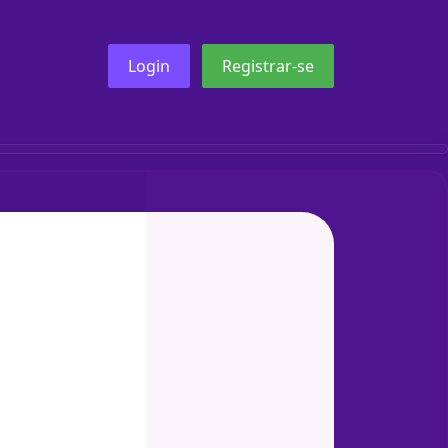
Login
Registrar-se