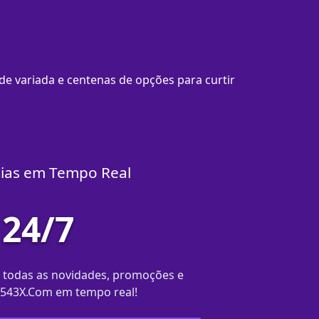
de variada e centenas de opções para curtir
cias em Tempo Real
24/7
e todas as novidades, promoções e
 543X.Com em tempo real!