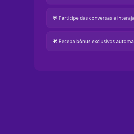
💬 Participe das conversas e interaj
🎁 Receba bônus exclusivos autom