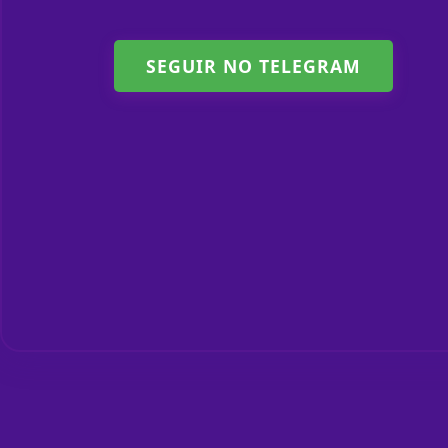
SEGUIR NO TELEGRAM