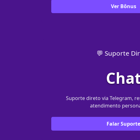
Ver Bônus
💬 Suporte Di
Cha
Suporte direto via Telegram, r
atendimento persona
Falar Suport