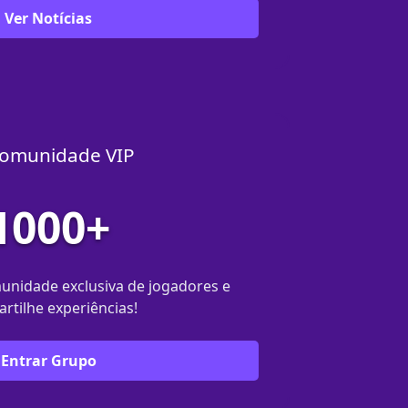
Ver Notícias
Comunidade VIP
1000+
unidade exclusiva de jogadores e
rtilhe experiências!
Entrar Grupo