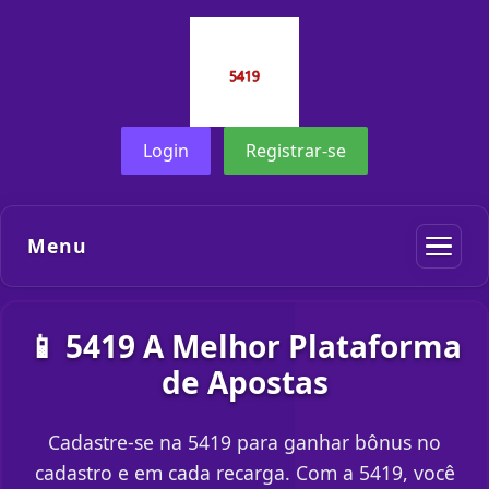
Login
Registrar-se
Menu
📱 5419 A Melhor Plataforma
de Apostas
Cadastre-se na 5419 para ganhar bônus no
cadastro e em cada recarga. Com a 5419, você