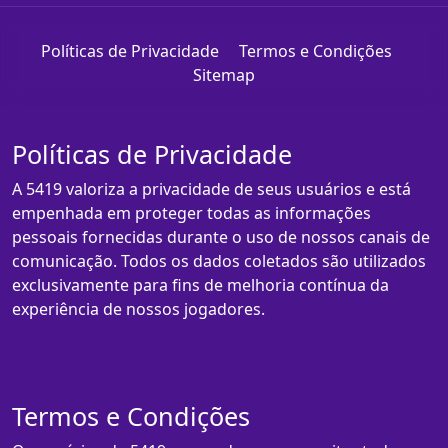
Políticas de Privacidade
Termos e Condições
Sitemap
Políticas de Privacidade
A 5419 valoriza a privacidade de seus usuários e está
empenhada em proteger todas as informações
pessoais fornecidas durante o uso de nossos canais de
comunicação. Todos os dados coletados são utilizados
exclusivamente para fins de melhoria contínua da
experiência de nossos jogadores.
Termos e Condições