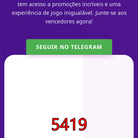
tem acesso a promoções incríveis e uma
experiência de jogo inigualável. Junte-se aos
vencedores agora!
SEGUIR NO TELEGRAM