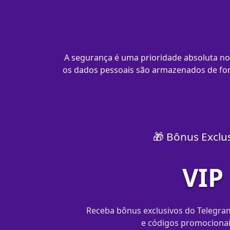
A segurança é uma prioridade absoluta no 
os dados pessoais são armazenados de for
🎁 Bônus Exclu
VIP
Receba bônus exclusivos do Telegra
e códigos promocionai