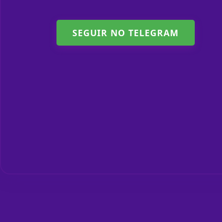
SEGUIR NO TELEGRAM