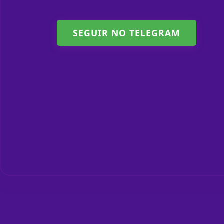
SEGUIR NO TELEGRAM