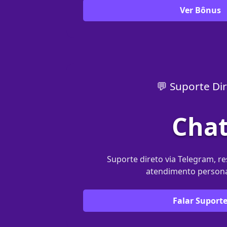
Ver Bônus
💬 Suporte Di
Cha
Suporte direto via Telegram, r
atendimento persona
Falar Suport