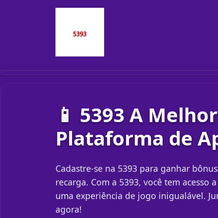
📱 5393 A Melhor
Plataforma de A
Cadastre-se na 5393 para ganhar bônus
recarga. Com a 5393, você tem acesso a
uma experiência de jogo inigualável. J
agora!