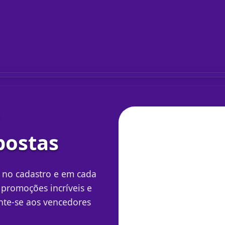
postas
 no cadastro e em cada
 promoções incríveis e
unte-se aos vencedores