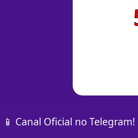
📱 Canal Oficial no Telegram!