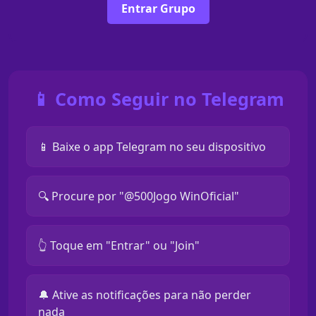
Entrar Grupo
📱 Como Seguir no Telegram
📱 Baixe o app Telegram no seu dispositivo
🔍 Procure por "@500Jogo WinOficial"
👆 Toque em "Entrar" ou "Join"
🔔 Ative as notificações para não perder
nada