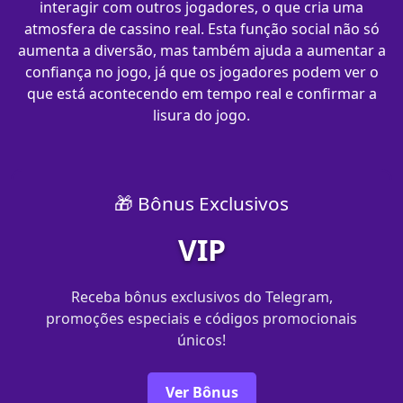
interagir com outros jogadores, o que cria uma
atmosfera de cassino real. Esta função social não só
aumenta a diversão, mas também ajuda a aumentar a
confiança no jogo, já que os jogadores podem ver o
que está acontecendo em tempo real e confirmar a
lisura do jogo.
🎁 Bônus Exclusivos
VIP
Receba bônus exclusivos do Telegram,
promoções especiais e códigos promocionais
únicos!
Ver Bônus