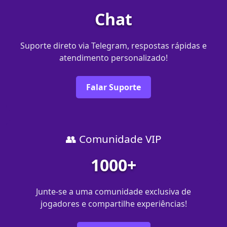
Chat
Suporte direto via Telegram, respostas rápidas e
atendimento personalizado!
Falar Suporte
👥 Comunidade VIP
1000+
Junte-se a uma comunidade exclusiva de
jogadores e compartilhe experiências!