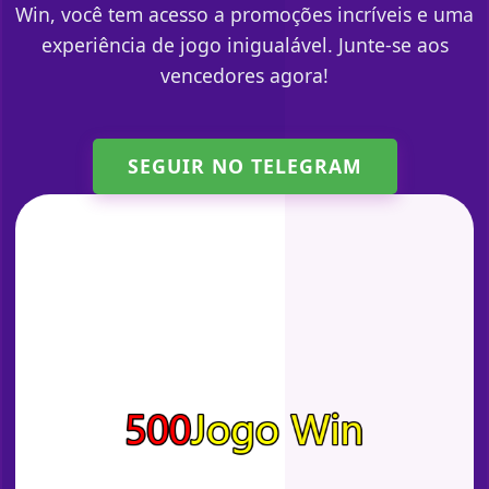
Win, você tem acesso a promoções incríveis e uma
experiência de jogo inigualável. Junte-se aos
vencedores agora!
SEGUIR NO TELEGRAM