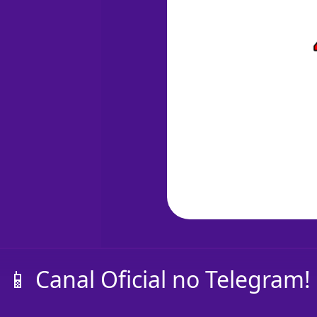
📱 Canal Oficial no Telegram!