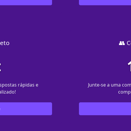
reto
👥 
t
espostas rápidas e
Junte-se a uma com
lizado!
compa
e