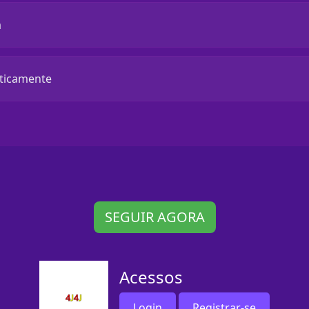
a
aticamente
SEGUIR AGORA
Acessos
Login
Registrar-se