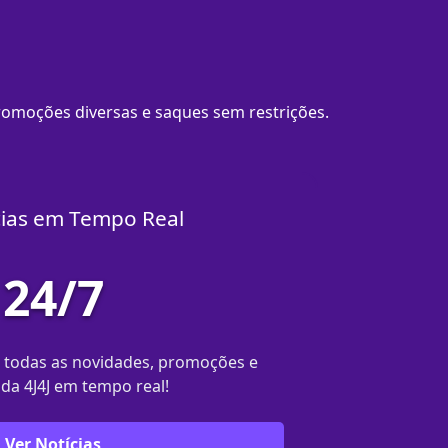
romoções diversas e saques sem restrições.
cias em Tempo Real
24/7
e todas as novidades, promoções e
da 4J4J em tempo real!
Ver Notícias