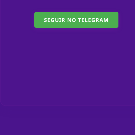
SEGUIR NO TELEGRAM