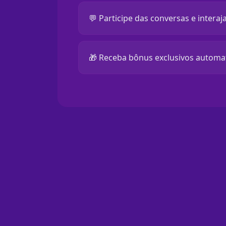
💬 Participe das conversas e interaj
🎁 Receba bônus exclusivos autom