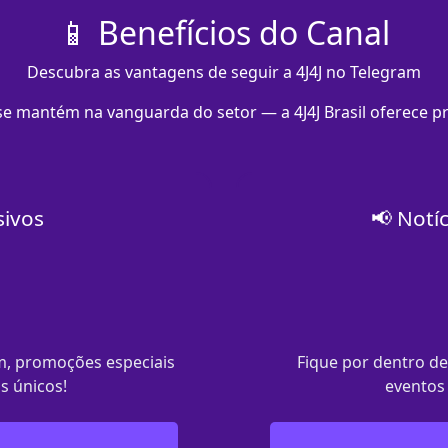
📱 Benefícios do Canal
Descubra as vantagens de seguir a 4J4J no Telegram
 se mantém na vanguarda do setor — a 4J4J Brasil oferece p
sivos
📢 Notí
m, promoções especiais
Fique por dentro d
s únicos!
eventos 